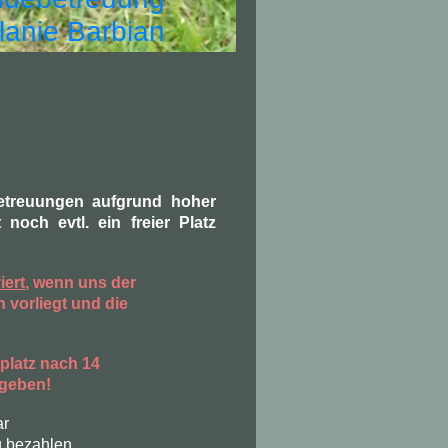
lanie Barbian
etreuungen aufgrund hoher
 noch evtl. ein freier Platz
iert
, wenn uns der
 vorliegt und die
platz nach 14
rgeben!
ar
u bezahlen.