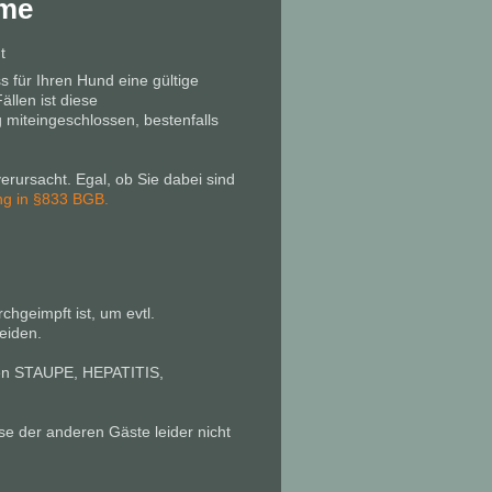
hme
t
s für Ihren Hund eine gültige
ällen ist diese
g miteingeschlossen, bestenfalls
verursacht. Egal, ob Sie dabei sind
ng in §833 BGB.
hgeimpft ist, um evtl.
eiden.
gen STAUPE, HEPATITIS,
e der anderen Gäste leider nicht